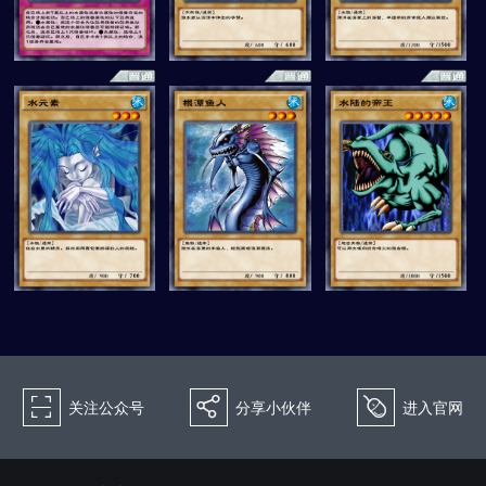
򰀁
򰀂
򰀄
关注公众号
分享小伙伴
进入官网