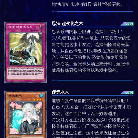
把“鬼青蛙”以外的1只“青蛙”怪兽召唤。
忍法 超变化之术
忍者系列的核心陷阱，选择自己场上1
只“忍者”怪兽和对手场上1只表侧表示的怪
兽才能把这张卡发动。选择的怪兽送去墓
地，从自己卡组把1只等级在所选择怪兽
合计等级以下的龙族·恐龙族·海龙组怪兽
特殊召唤。这张卡从场上离开​时​，这张卡
效果特殊召唤的怪兽从游戏中除外。
儚无水木
能够回复生命值的经典手坑登陆经典服！
自己·对方回合，把这张卡从手卡丢弃才能
发动。这个回合中，以下效果适用。
每次对方在主要阶段以及战斗阶段把效果
怪兽特殊召唤，自己回复那些怪兽的攻击
力数值的生命值。这个效果没让自己生命