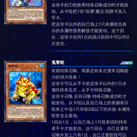
这张卡的①的效果特殊召唤成功时才能发
动。从卡组把1张“深渊”魔法·陷阱卡加入
手卡。
把这张卡以外的自己场上1只表侧攻击表
示的水属性怪兽解放才能发动。这个回
合，这张卡在同1次的战斗阶段中可以作2
次攻击。
鬼青蛙
有着特殊召唤、堆墓还有多次通常召唤能
力的强大怪兽！
这张卡可以从手卡把这张卡以外的1只水
属性怪兽丢弃，从手卡特殊召唤。
这张卡召唤·反转召唤·特殊召唤成功时才
能发动。从卡组以及自己场上的表侧表示
怪兽之中选1只等级2​或​以下的水族·水属性
怪兽送去墓地。
1回合1次，让自己场上1只怪兽回到持有
者手卡才能发动。这个回合，自己在通常
召唤外加上只有1次，自己主要阶段可以