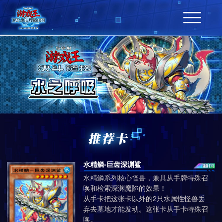
水精鳞-巨齿深渊鲨
水精鳞系列核心怪兽，兼具从手牌特殊召
唤和检索深渊魔陷的效果！
从手卡把这张卡以外的2只水属性怪兽丢
弃去墓地才能发动。这张卡从手卡特殊召
唤。