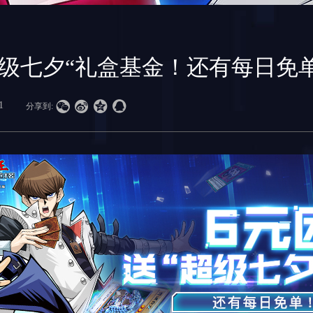
超级七夕“礼盒基金！还有每日免单




1
分享到: