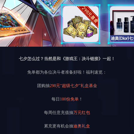
七夕怎么过？当然是和《游戏王：决斗链接》一起！
免单都为各位决斗者准备好啦！福利速览：
团购抽
298元“超级七夕”礼盒基金
每日
100份免单
！
每周任意充值抽
万元红包
累充更有机会抽
迪奥礼盒