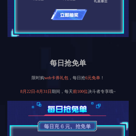
每日抢免单
限时购
web卡券礼包
，每日抢
6元免单
！
8月22日-8月31日
期间，每天
前100位
决斗者专享哦~