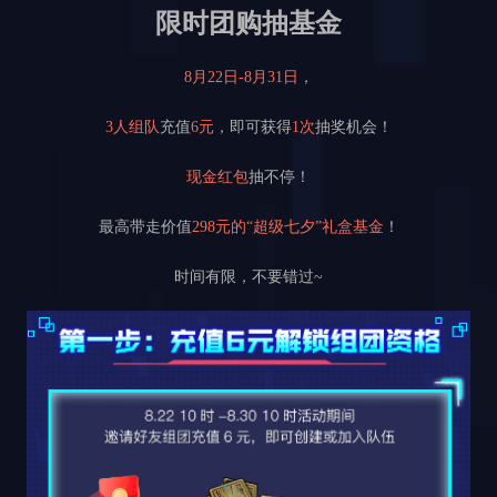
限时团购抽基金
8月22日-8月31日
，
3人组队
充值
6元
，即可获得
1次
抽奖机会！
现金红包
抽不停！
最高带走价值
298元的“超级七夕”礼盒基金
！
时间有限，不要错过~